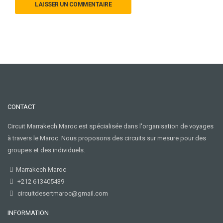
CONTACT
Circuit Marrakech Maroc est spécialisée dans l'organisation de voyages
à travers le Maroc. Nous proposons des circuits sur mesure pour des
Pour
groupes et des individuels.
recevoir
nos
meilleures
Marrakech Maroc
offres
+212 613405439
mensuelles
circuitdesertmaroc@gmail.com
REJOIGNEZ
INFORMATION
LA