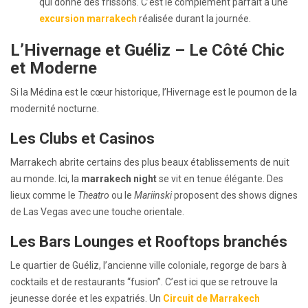
qui donne des frissons. C’est le complément parfait à une
excursion marrakech
réalisée durant la journée.
L’Hivernage et Guéliz – Le Côté Chic
et Moderne
Si la Médina est le cœur historique, l’Hivernage est le poumon de la
modernité nocturne.
Les Clubs et Casinos
Marrakech abrite certains des plus beaux établissements de nuit
au monde. Ici, la
marrakech night
se vit en tenue élégante. Des
lieux comme le
Theatro
ou le
Mariinski
proposent des shows dignes
de Las Vegas avec une touche orientale.
Les Bars Lounges et Rooftops branchés
Le quartier de Guéliz, l’ancienne ville coloniale, regorge de bars à
cocktails et de restaurants “fusion”. C’est ici que se retrouve la
jeunesse dorée et les expatriés. Un
Circuit de Marrakech