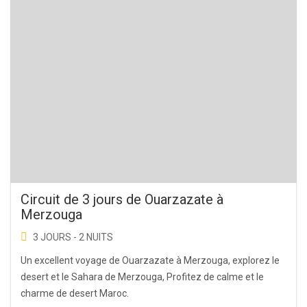
nos
meilleures
offres
mensuelles
REJOIGNEZ
LA
NEWSLETTER
Votre e-
mail
Circuit de 3 jours de Ouarzazate à
Merzouga
3 JOURS - 2 NUITS
Un excellent voyage de Ouarzazate à Merzouga, explorez le
desert et le Sahara de Merzouga, Profitez de calme et le
charme de desert Maroc.