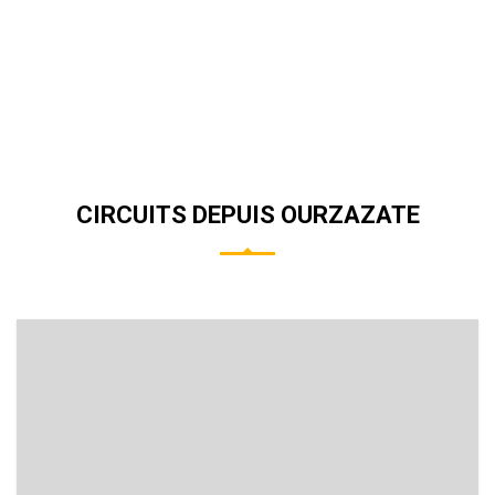
de circuit à Casablanca.
LIRE LA SUITE
CIRCUITS DEPUIS OURZAZATE