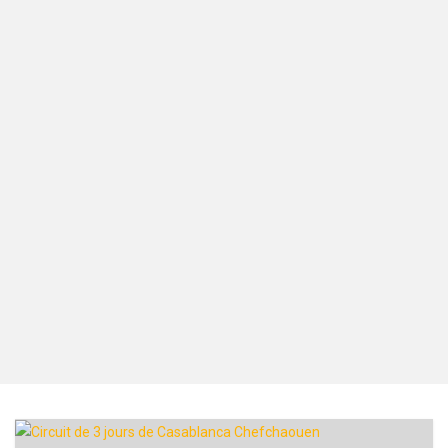
De beaux endroits
Découvrez les meilleurs endroits du Maroc en toute sécurité