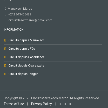
nos
meilleures
Marrakech Maroc
offres
+212 613405439
mensuelles
circuitdesertmaroc@gmail.com
REJOIGNEZ
INFORMATION
LA
NEWSLETTER
Circuits depuis Marrakech
Circuits depuis Fès
Votre e-
Circuit depuis Casablanca
mail
Circuit depuis Ouarzazate
Circuit depuis Tanger
Copyright © 2023 Circuit Marrakech Maroc. All Rights Reserved.
Terms of Use
|
Privacy Policy
|