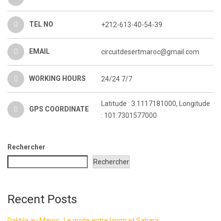
TEL NO
+212-613-40-54-39
EMAIL
circuitdesertmaroc@gmail.com
WORKING HOURS
24/24 7/7
Latitude : 3.1117181000, Longitude
GPS COORDINATE
: 101.7301577000
Rechercher
Rechercher
Recent Posts
Dakhla au Maroc : Le guide entre lagon et Sahara