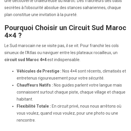
une découverte chaleureuse du Maroc. Des fraîcheurs des oasis
secrètes à l’obscurité absolue des stances sahariennes, chaque
plan constitue une invitation à la pureté.
Pourquoi Choisir un Circuit Sud Maroc
4×4 ?
Le Sud marocain ne se visite pas, il se vit. Pour franchir les cols
sinueux de l’Atlas ou naviguer entre les plateaux rocailleux, un
circuit sud Maroc 4×4
est indispensable.
Véhicules de Prestige :
Nos 4×4 sont récents, climatisés et
entretenus rigoureusement pour votre sécurité.
Chauffeurs Natifs :
Nos guides parlent votre langue mais
connaissent surtout chaque piste, chaque village et chaque
habitant.
Flexibilité Totale :
En circuit privé, nous nous arrêtons où
vous voulez, quand vous voulez, pour une photo ou une
rencontre.