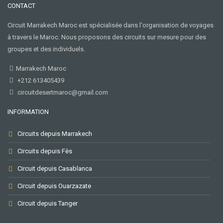
CONTACT
Circuit Marrakech Maroc est spécialisée dans l'organisation de voyages
à travers le Maroc. Nous proposons des circuits sur mesure pour des
Pour
groupes et des individuels.
recevoir
nos
meilleures
Marrakech Maroc
offres
+212 613405439
mensuelles
circuitdesertmaroc@gmail.com
REJOIGNEZ
INFORMATION
LA
NEWSLETTER
Circuits depuis Marrakech
Circuits depuis Fès
Votre e-
Circuit depuis Casablanca
mail
Circuit depuis Ouarzazate
Circuit depuis Tanger