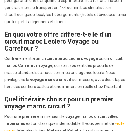
pour garantir une tranquillité d’esprit totale. Nos forfaits incluent
généralement le transport en 4×4 ou minibus climatisé, un
chauffeur-guide local, les hébergements (hôtels et bivouacs) ainsi
que les petits-déjeuners et dîners.
En quoi votre offre diffère-t-elle d’un
circuit maroc Leclerc Voyage ou
Carrefour ?
Contrairement à un
circuit maroc Leclerc voyage
ou un
circuit
maroc Carrefour voyage
, qui sont souvent des produits de
masse standardisés, nous sommes une agence locale. Nous
privilégions le
voyage maroc circuit
sur mesure, avec des étapes
hors des sentiers battus et une immersion réelle chez l’habitant.
Quel itinéraire choisir pour un premier
voyage maroc circuit ?
Pour une première immersion, le
voyage maroc circuit villes
impériales
est un classique indémodable. Il vous permet de
visiter
maroc
Marrakech, Fès, Meknès et Rabat, offrant un aperçu