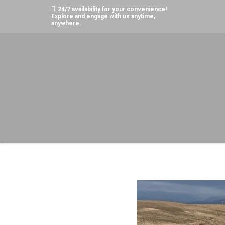
24/7 availability for your convenience!
Explore and engage with us anytime,
anywhere.
Home
Non classé
Balade en Chameau Agafay : Guide Complet e