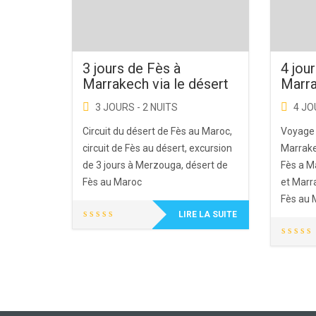
3 jours de Fès à
4 jou
Marrakech via le désert
Marra
3 JOURS - 2 NUITS
4 JO
Circuit du désert de Fès au Maroc,
Voyage 
circuit de Fès au désert, excursion
Marrake
de 3 jours à Merzouga, désert de
Fès a Ma
Fès au Maroc
et Marr
Fès au 
LIRE LA SUITE
Pour recevoir
nos
meilleures
offres