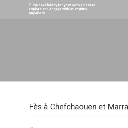
24/7 availability for your convenience!
Explore and engage with us anytime,
anywhere.
Home
Tours
Fès à Chefchaouen et Marrakech 6 jours
Fès à Chefchaouen et Marra